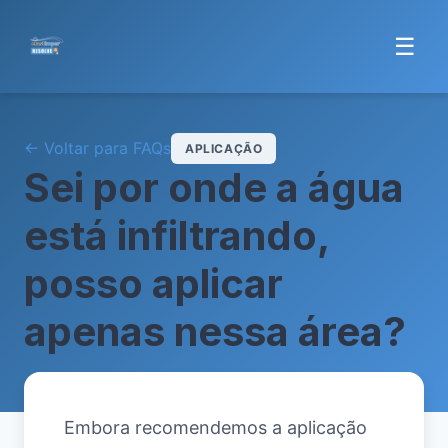
☰
← Voltar para FAQs
APLICAÇÃO
Sei por onde a água
está infiltrando,
posso aplicar
apenas nessa área?
Embora recomendemos a aplicação