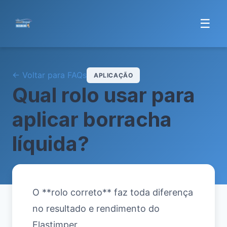
☰
← Voltar para FAQs
APLICAÇÃO
Qual rolo usar para
aplicar borracha
líquida?
O **rolo correto** faz toda diferença
no resultado e rendimento do
Elastimper.