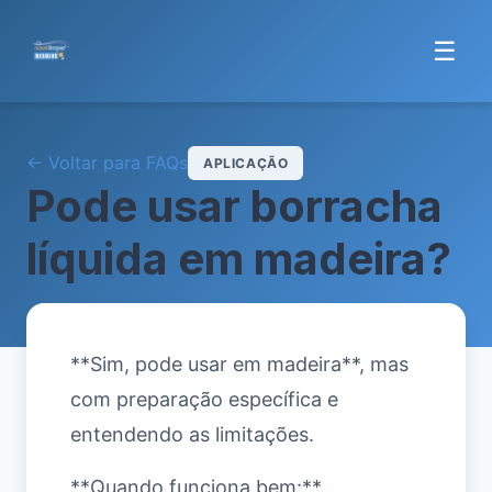
☰
← Voltar para FAQs
APLICAÇÃO
Pode usar borracha
líquida em madeira?
**Sim, pode usar em madeira**, mas
com preparação específica e
entendendo as limitações.
**Quando funciona bem:**