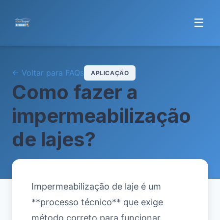
☰
← Voltar para FAQs
APLICAÇÃO
Como fazer a
impermeabilização
de lajes?
Impermeabilização de laje é um
**processo técnico** que exige
método correto para funcionar.