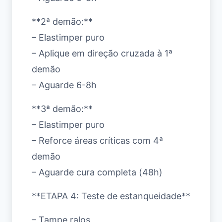
**2ª demão:**
– Elastimper puro
– Aplique em direção cruzada à 1ª
demão
– Aguarde 6-8h
**3ª demão:**
– Elastimper puro
– Reforce áreas críticas com 4ª
demão
– Aguarde cura completa (48h)
**ETAPA 4: Teste de estanqueidade**
– Tampe ralos