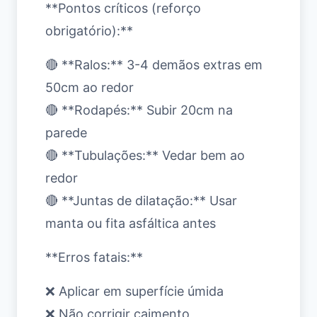
**Pontos críticos (reforço
obrigatório):**
🔴 **Ralos:** 3-4 demãos extras em
50cm ao redor
🔴 **Rodapés:** Subir 20cm na
parede
🔴 **Tubulações:** Vedar bem ao
redor
🔴 **Juntas de dilatação:** Usar
manta ou fita asfáltica antes
**Erros fatais:**
❌ Aplicar em superfície úmida
❌ Não corrigir caimento