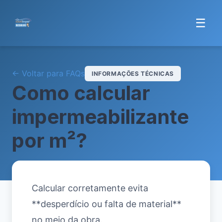
☰
← Voltar para FAQs
INFORMAÇÕES TÉCNICAS
Como calcular
impermeabilizante
por m²?
Calcular corretamente evita
**desperdício ou falta de material**
no meio da obra.