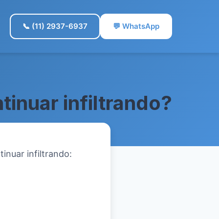
📞 (11) 2937-6937
💬 WhatsApp
inuar infiltrando?
inuar infiltrando: