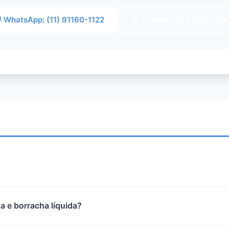
 WhatsApp: (11) 91160-1122
📞 Telefone: (11) 2937-69
a e borracha líquida?