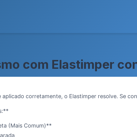
mo com Elastimper cont
 aplicado corretamente, o Elastimper resolve. Se cont
s:**
reta (Mais Comum)**
parada