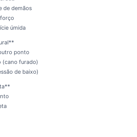
te de demãos
eforço
ície úmida
ural**
 outro ponto
o (cano furado)
essão de baixo)
ta**
onto
eta