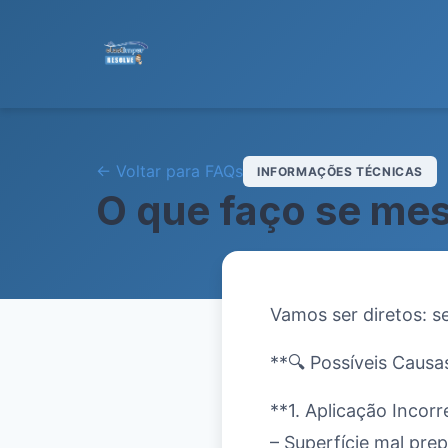
← Voltar para FAQs
INFORMAÇÕES TÉCNICAS
O que faço se mes
Vamos ser diretos: se
**🔍 Possíveis Causa
**1. Aplicação Incor
– Superfície mal pre