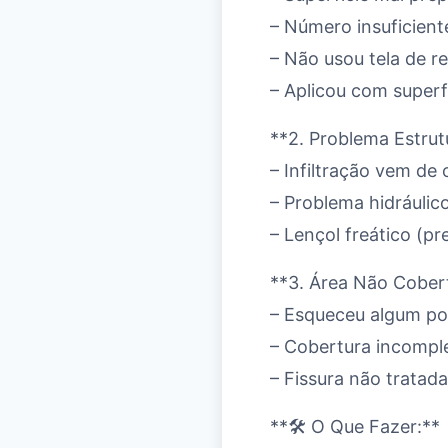
– Número insuficien
– Não usou tela de r
– Aplicou com superf
**2. Problema Estrut
– Infiltração vem de
– Problema hidráulic
– Lençol freático (pr
**3. Área Não Cober
– Esqueceu algum p
– Cobertura incompl
– Fissura não tratada
**🛠️ O Que Fazer:**