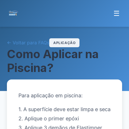
☰
← Voltar para FAQs
APLICAÇÃO
Como Aplicar na
Piscina?
Para aplicação em piscina:
1. A superfície deve estar limpa e seca
2. Aplique o primer epóxi
3. Aplique 3 demãos de Elastimper