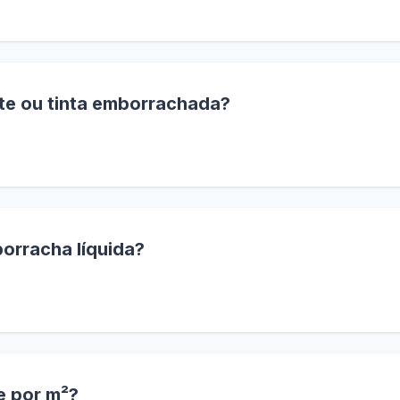
epende se a **infiltração vem de dentro ou de fora**.
nte ou tinta emborrachada?
ma e superfície**. Vamos comparar tecnicamente.
orracha líquida?
mper**, mas seguindo procedimentos específicos.
e por m²?