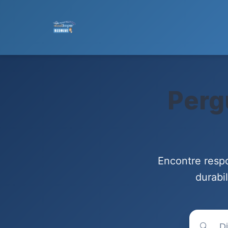
Perg
Encontre respo
durabi
🔍